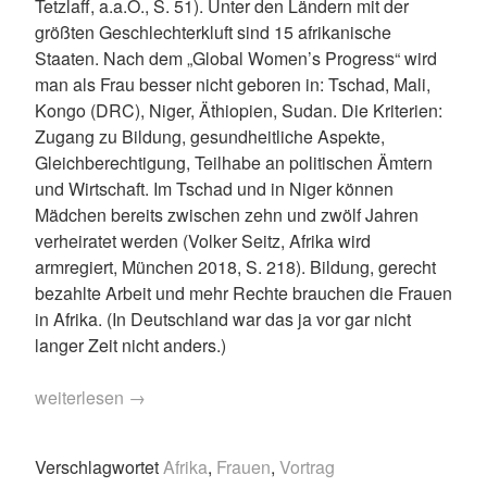
Tetzlaff, a.a.O., S. 51). Unter den Ländern mit der
größten Geschlechterkluft sind 15 afrikanische
Staaten. Nach dem „Global Women’s Progress“ wird
man als Frau besser nicht geboren in: Tschad, Mali,
Kongo (DRC), Niger, Äthiopien, Sudan. Die Kriterien:
Zugang zu Bildung, gesundheitliche Aspekte,
Gleichberechtigung, Teilhabe an politischen Ämtern
und Wirtschaft. Im Tschad und in Niger können
Mädchen bereits zwischen zehn und zwölf Jahren
verheiratet werden (Volker Seitz, Afrika wird
armregiert, München 2018, S. 218). Bildung, gerecht
bezahlte Arbeit und mehr Rechte brauchen die Frauen
in Afrika. (In Deutschland war das ja vor gar nicht
langer Zeit nicht anders.)
„Afrika
weiterlesen
→
in
Frauenhand“
Verschlagwortet
Afrika
,
Frauen
,
Vortrag