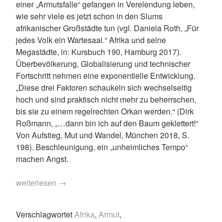
einer „Armutsfalle“ gefangen in Verelendung leben,
wie sehr viele es jetzt schon in den Slums
afrikanischer Großstädte tun (vgl. Daniela Roth, „Für
jedes Volk ein Wartesaal.“ Afrika und seine
Megastädte, in: Kursbuch 190, Hamburg 2017).
Überbevölkerung, Globalisierung und technischer
Fortschritt nehmen eine exponentielle Entwicklung.
„Diese drei Faktoren schaukeln sich wechselseitig
hoch und sind praktisch nicht mehr zu beherrschen,
bis sie zu einem regelrechten Orkan werden.“ (Dirk
Roßmann, „…dann bin ich auf den Baum geklettert!“
Von Aufstieg, Mut und Wandel, München 2018, S.
198). Beschleunigung, ein „unheimliches Tempo“
machen Angst.
„Weltbevölkerung“
weiterlesen
→
Verschlagwortet
Afrika
,
Armut
,