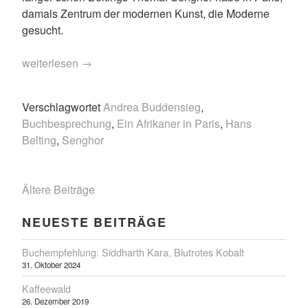
damals Zentrum der modernen Kunst, die Moderne
gesucht.
„Belting
weiterlesen
→
und
Buddensieg:
Verschlagwortet
Andrea Buddensieg
,
das
Buchbesprechung
,
Ein Afrikaner in Paris
,
Hans
Senghor-
Belting
,
Senghor
Buch“
BEITRAGSNAVIGATION
Ältere Beiträge
NEUESTE BEITRÄGE
Buchempfehlung: Siddharth Kara, Blutrotes Kobalt
31. Oktober 2024
Kaffeewald
26. Dezember 2019