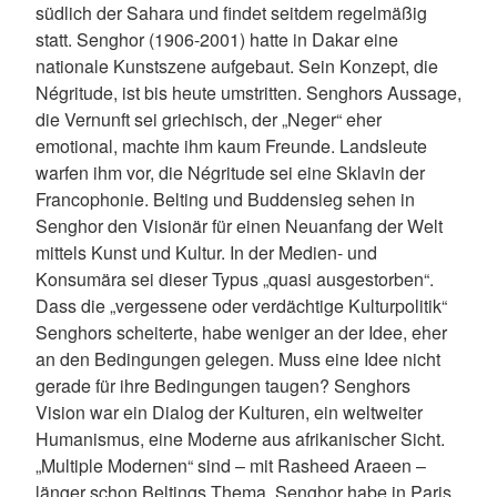
südlich der Sahara und findet seitdem regelmäßig
statt. Senghor (1906-2001) hatte in Dakar eine
nationale Kunstszene aufgebaut. Sein Konzept, die
Négritude, ist bis heute umstritten. Senghors Aussage,
die Vernunft sei griechisch, der „Neger“ eher
emotional, machte ihm kaum Freunde. Landsleute
warfen ihm vor, die Négritude sei eine Sklavin der
Francophonie. Belting und Buddensieg sehen in
Senghor den Visionär für einen Neuanfang der Welt
mittels Kunst und Kultur. In der Medien- und
Konsumära sei dieser Typus „quasi ausgestorben“.
Dass die „vergessene oder verdächtige Kulturpolitik“
Senghors scheiterte, habe weniger an der Idee, eher
an den Bedingungen gelegen. Muss eine Idee nicht
gerade für ihre Bedingungen taugen? Senghors
Vision war ein Dialog der Kulturen, ein weltweiter
Humanismus, eine Moderne aus afrikanischer Sicht.
„Multiple Modernen“ sind – mit Rasheed Araeen –
länger schon Beltings Thema. Senghor habe in Paris,