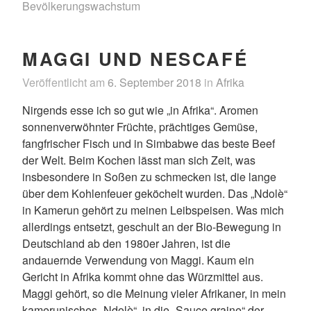
Bevölkerungswachstum
MAGGI UND NESCAFÉ
Veröffentlicht am
6. September 2018
in
Afrika
Nirgends esse ich so gut wie „in Afrika“. Aromen
sonnenverwöhnter Früchte, prächtiges Gemüse,
fangfrischer Fisch und in Simbabwe das beste Beef
der Welt. Beim Kochen lässt man sich Zeit, was
insbesondere in Soßen zu schmecken ist, die lange
über dem Kohlenfeuer geköchelt wurden. Das „Ndolè“
in Kamerun gehört zu meinen Leibspeisen. Was mich
allerdings entsetzt, geschult an der Bio-Bewegung in
Deutschland ab den 1980er Jahren, ist die
andauernde Verwendung von Maggi. Kaum ein
Gericht in Afrika kommt ohne das Würzmittel aus.
Maggi gehört, so die Meinung vieler Afrikaner, in mein
kamerunisches „Ndolè“, in die „Sauce graine“ der