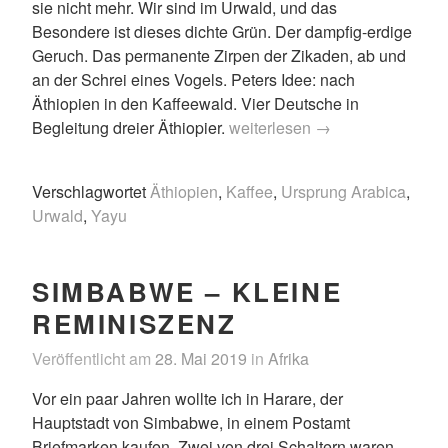
sie nicht mehr. Wir sind im Urwald, und das
Besondere ist dieses dichte Grün. Der dampfig-erdige
Geruch. Das permanente Zirpen der Zikaden, ab und
an der Schrei eines Vogels. Peters Idee: nach
Äthiopien in den Kaffeewald. Vier Deutsche in
„Kaffeewald“
Begleitung dreier Äthiopier.
weiterlesen
→
Verschlagwortet
Äthiopien
,
Kaffee
,
Ursprung Arabica
,
Urwald
,
Yayu
SIMBABWE – KLEINE
REMINISZENZ
Veröffentlicht am
28. Mai 2019
in
Afrika
Vor ein paar Jahren wollte ich in Harare, der
Hauptstadt von Simbabwe, in einem Postamt
Briefmarken kaufen. Zwei von drei Schaltern waren