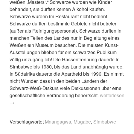
weißen ‚Masters‘.“ Schwarze wurden wie Kinder
behandelt, sie durften keinen Alkohol kaufen.
Schwarze wurden im Restaurant nicht bedient.
Schwarze durften bestimmte Gebiete nicht betreten
(außer als Reinigungspersonal). Schwarze durften in
manchen Teilen des Landes nur in Begleitung eines
Weißen ein Museum besuchen. Die meisten Kunst-
Ausstellungen blieben für ein schwarzes Publikum
völlig unzugänglich! Die Rassentrennung dauerte in
Simbabwe bis 1980, bis das Land unabhängig wurde.
In Südafrika dauerte die Apartheid bis 1996. Es nimmt
nicht Wunder, dass in den beiden Ländern der
Schwarz-Weiß-Diskurs viele Diskussionen über eine
„Simbabwe
gesellschaftliche Veränderung beherrscht.
weiterlesen
–
→
kleine
Reminiszenz“
Verschlagwortet
Mnangagwa
,
Mugabe
,
Simbabwe