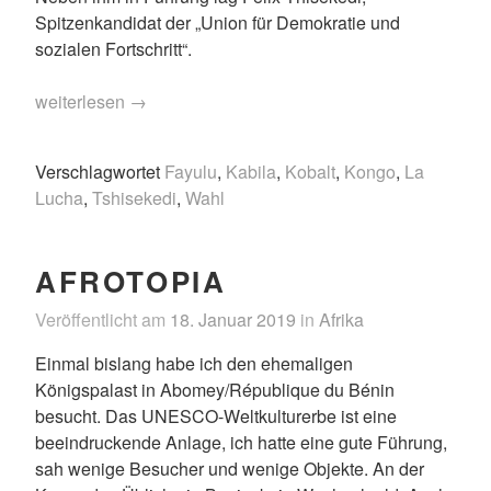
Spitzenkandidat der „Union für Demokratie und
sozialen Fortschritt“.
„Kongo“
weiterlesen
→
Verschlagwortet
Fayulu
,
Kabila
,
Kobalt
,
Kongo
,
La
Lucha
,
Tshisekedi
,
Wahl
AFROTOPIA
Veröffentlicht am
18. Januar 2019
in
Afrika
Einmal bislang habe ich den ehemaligen
Königspalast in Abomey/République du Bénin
besucht. Das UNESCO-Weltkulturerbe ist eine
beeindruckende Anlage, ich hatte eine gute Führung,
sah wenige Besucher und wenige Objekte. An der