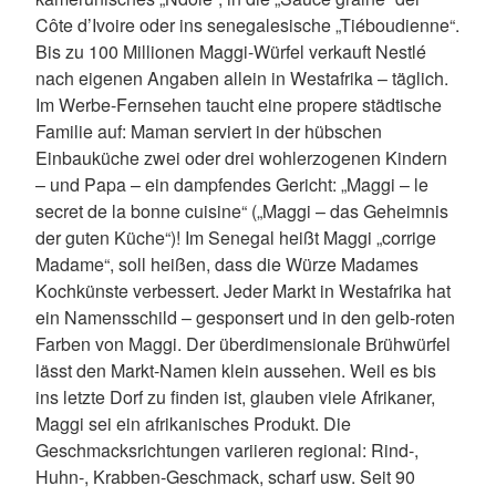
Côte d’Ivoire oder ins senegalesische „Tiéboudienne“.
Bis zu 100 Millionen Maggi-Würfel verkauft Nestlé
nach eigenen Angaben allein in Westafrika – täglich.
Im Werbe-Fernsehen taucht eine propere städtische
Familie auf: Maman serviert in der hübschen
Einbauküche zwei oder drei wohlerzogenen Kindern
– und Papa – ein dampfendes Gericht: „Maggi – le
secret de la bonne cuisine“ („Maggi – das Geheimnis
der guten Küche“)! Im Senegal heißt Maggi „corrige
Madame“, soll heißen, dass die Würze Madames
Kochkünste verbessert. Jeder Markt in Westafrika hat
ein Namensschild – gesponsert und in den gelb-roten
Farben von Maggi. Der überdimensionale Brühwürfel
lässt den Markt-Namen klein aussehen. Weil es bis
ins letzte Dorf zu finden ist, glauben viele Afrikaner,
Maggi sei ein afrikanisches Produkt. Die
Geschmacksrichtungen variieren regional: Rind-,
Huhn-, Krabben-Geschmack, scharf usw. Seit 90