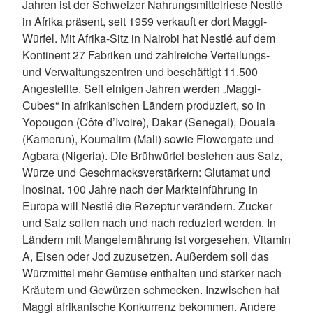
Jahren ist der Schweizer Nahrungsmittelriese Nestlé
in Afrika präsent, seit 1959 verkauft er dort Maggi-
Würfel. Mit Afrika-Sitz in Nairobi hat Nestlé auf dem
Kontinent 27 Fabriken und zahlreiche Verteilungs-
und Verwaltungszentren und beschäftigt 11.500
Angestellte. Seit einigen Jahren werden „Maggi-
Cubes“ in afrikanischen Ländern produziert, so in
Yopougon (Côte d’Ivoire), Dakar (Senegal), Douala
(Kamerun), Koumalim (Mali) sowie Flowergate und
Agbara (Nigeria). Die Brühwürfel bestehen aus Salz,
Würze und Geschmacksverstärkern: Glutamat und
Inosinat. 100 Jahre nach der Markteinführung in
Europa will Nestlé die Rezeptur verändern. Zucker
und Salz sollen nach und nach reduziert werden. In
Ländern mit Mangelernährung ist vorgesehen, Vitamin
A, Eisen oder Jod zuzusetzen. Außerdem soll das
Würzmittel mehr Gemüse enthalten und stärker nach
Kräutern und Gewürzen schmecken. Inzwischen hat
Maggi afrikanische Konkurrenz bekommen. Andere