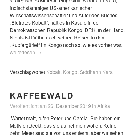
strategisches Mineral“ eingestuft. Siddharth Kara,
indischstämmiger US-amerikanischer
Wirtschaftswissenschaftler und Autor des Buches
„Blutrotes Kobalt“, hält es in Kasulo in der
Demokratischen Republik Kongo, DRK, in der Hand.
Nichts ist für ihn nach seinen Reisen in den
„Buche
„Kupfergürtel“ im Kongo noch so, wie es vorher war.
Siddha
weiterlesen
→
Kara,
Blutrot
Verschlagwortet
Kobalt
,
Kongo
,
Siddharth Kara
Kobalt“
KAFFEEWALD
Veröffentlicht am
26. Dezember 2019
in
Afrika
„Wartet mal“, rufen Peter und Carola. Sie haben ein
Motiv entdeckt, das sie aufnehmen wollen. Keine
zehn Meter sind sie von uns entfernt, aber wir sehen