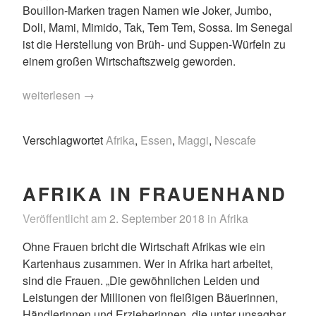
Bouillon-Marken tragen Namen wie Joker, Jumbo,
Doli, Mami, Mimido, Tak, Tem Tem, Sossa. Im Senegal
ist die Herstellung von Brüh- und Suppen-Würfeln zu
einem großen Wirtschaftszweig geworden.
„Maggi
weiterlesen
→
und
Nescafé“
Verschlagwortet
Afrika
,
Essen
,
Maggi
,
Nescafe
AFRIKA IN FRAUENHAND
Veröffentlicht am
2. September 2018
in
Afrika
Ohne Frauen bricht die Wirtschaft Afrikas wie ein
Kartenhaus zusammen. Wer in Afrika hart arbeitet,
sind die Frauen. „Die gewöhnlichen Leiden und
Leistungen der Millionen von fleißigen Bäuerinnen,
Händlerinnen und Erzieherinnen, die unter unsagbar