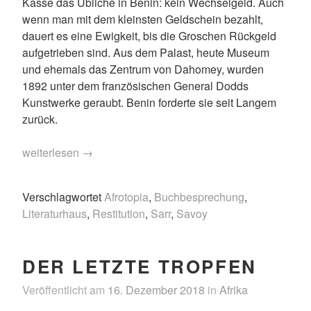
Kasse das Übliche in Benin: kein Wechselgeld. Auch
wenn man mit dem kleinsten Geldschein bezahlt,
dauert es eine Ewigkeit, bis die Groschen Rückgeld
aufgetrieben sind. Aus dem Palast, heute Museum
und ehemals das Zentrum von Dahomey, wurden
1892 unter dem französischen General Dodds
Kunstwerke geraubt. Benin forderte sie seit Langem
zurück.
„Afrotopia“
weiterlesen
→
Verschlagwortet
Afrotopia
,
Buchbesprechung
,
Literaturhaus
,
Restitution
,
Sarr
,
Savoy
DER LETZTE TROPFEN
Veröffentlicht am
16. Dezember 2018
in
Afrika