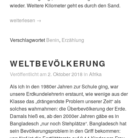
wieder. Weitere Kilometer geht es durch den Sand.
„Der
weiterlesen
→
letzte
Tropfen“
Verschlagwortet
Benin
,
Erzählung
WELTBEVÖLKERUNG
Veröffentlicht am
2. Oktober 2018
in
Afrika
Als ich in den 1980er Jahren zur Schule ging, war
unsere Erdkundelehrerin erstaunt, wie wenige aus der
Klasse das „drängendste Problem unserer Zeit“ als
solches wahrnahmen: die Überbevölkerung der Erde.
Damals hieß es, ab den 2000er Jahren gäbe es in
Bangladesch „nur noch Stehplätze“. Bangladesch hat
sein Bevölkerungsproblem in den Griff bekommen: