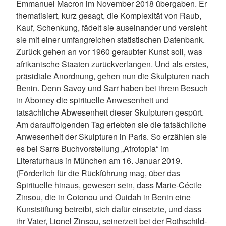
Emmanuel Macron im November 2018 übergaben. Er
thematisiert, kurz gesagt, die Komplexität von Raub,
Kauf, Schenkung, fädelt sie auseinander und versieht
sie mit einer umfangreichen statistischen Datenbank.
Zurück gehen an vor 1960 geraubter Kunst soll, was
afrikanische Staaten zurückverlangen. Und als erstes,
präsidiale Anordnung, gehen nun die Skulpturen nach
Benin. Denn Savoy und Sarr haben bei ihrem Besuch
in Abomey die spirituelle Anwesenheit und
tatsächliche Abwesenheit dieser Skulpturen gespürt.
Am darauffolgenden Tag erlebten sie die tatsächliche
Anwesenheit der Skulpturen in Paris. So erzählen sie
es bei Sarrs Buchvorstellung „Afrotopia“ im
Literaturhaus in München am 16. Januar 2019.
(Förderlich für die Rückführung mag, über das
Spirituelle hinaus, gewesen sein, dass Marie-Cécile
Zinsou, die in Cotonou und Ouidah in Benin eine
Kunststiftung betreibt, sich dafür einsetzte, und dass
ihr Vater, Lionel Zinsou, seinerzeit bei der Rothschild-