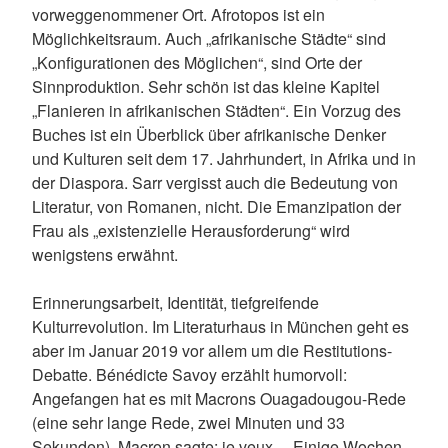
vorweggenommener Ort. Afrotopos ist ein
Möglichkeitsraum. Auch „afrikanische Städte“ sind
„Konfigurationen des Möglichen“, sind Orte der
Sinnproduktion. Sehr schön ist das kleine Kapitel
„Flanieren in afrikanischen Städten“. Ein Vorzug des
Buches ist ein Überblick über afrikanische Denker
und Kulturen seit dem 17. Jahrhundert, in Afrika und in
der Diaspora. Sarr vergisst auch die Bedeutung von
Literatur, von Romanen, nicht. Die Emanzipation der
Frau als „existenzielle Herausforderung“ wird
wenigstens erwähnt.
Erinnerungsarbeit, Identität, tiefgreifende
Kulturrevolution. Im Literaturhaus in München geht es
aber im Januar 2019 vor allem um die Restitutions-
Debatte. Bénédicte Savoy erzählt humorvoll:
Angefangen hat es mit Macrons Ouagadougou-Rede
(eine sehr lange Rede, zwei Minuten und 33
Sekunden). Macron sagte: je veux… Einige Wochen