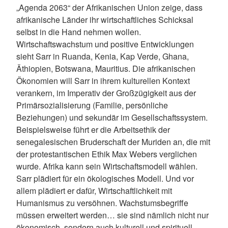
„Agenda 2063“ der Afrikanischen Union zeige, dass
afrikanische Länder ihr wirtschaftliches Schicksal
selbst in die Hand nehmen wollen.
Wirtschaftswachstum und positive Entwicklungen
sieht Sarr in Ruanda, Kenia, Kap Verde, Ghana,
Äthiopien, Botswana, Mauritius. Die afrikanischen
Ökonomien will Sarr in ihrem kulturellen Kontext
verankern, im Imperativ der Großzügigkeit aus der
Primärsozialisierung (Familie, persönliche
Beziehungen) und sekundär im Gesellschaftssystem.
Beispielsweise führt er die Arbeitsethik der
senegalesischen Bruderschaft der Muriden an, die mit
der protestantischen Ethik Max Webers verglichen
wurde. Afrika kann sein Wirtschaftsmodell wählen.
Sarr plädiert für ein ökologisches Modell. Und vor
allem plädiert er dafür, Wirtschaftlichkeit mit
Humanismus zu versöhnen. Wachstumsbegriffe
müssen erweitert werden… sie sind nämlich nicht nur
ökonomisch, sondern auch kulturell und spirituell.