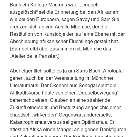
Bank ein Kollege Macrons war.) „Doppelt
ausgelöscht“ sei die Erinnerung bei den Afrikanern
wie bei den Europäern, sagen Savoy und Sarr. Sie
grenzen sich ab von Achille Mbembe, der die
Restitution von Kunstobjekten auf eine Ebene mit der
Abschiebung afrikanischer Flüchtlinge gestellt hat.
(Sarr betreibt aber zusammen mit Mbembe das
„Atelier de la Pensée“.)
Aber eigentlich sollte es ja um Sarrs Buch „Afrotopia“
gehen, auch bei der Veranstaltung im Münchner
Literaturhaus. Der Ökonom aus Senegal sieht die
Afrikadiskurse heute von einer „Doppelbewegung“
beherrscht: einem Glauben an eine strahlende
Zukunft einerseits und Bestürzung angesichts einer
chaotisch „wirkenden“ Gegenwart andererseits.
Katastrophismus versus seligem Optimismus. Er
attestiert Afrika einen Mangel an eigenen Denkfiguren
und Zukunftsmetaphern. Der Kontinent brauche eine