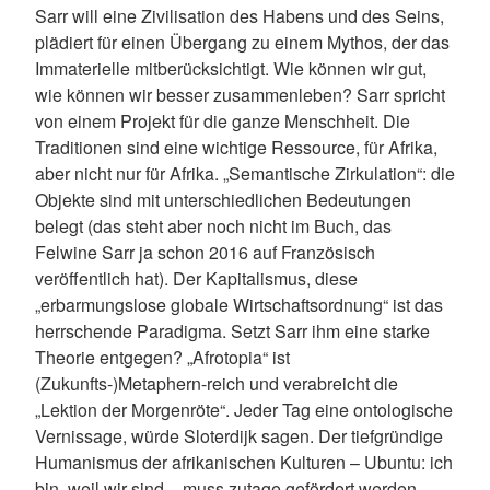
Sarr will eine Zivilisation des Habens und des Seins,
plädiert für einen Übergang zu einem Mythos, der das
Immaterielle mitberücksichtigt. Wie können wir gut,
wie können wir besser zusammenleben? Sarr spricht
von einem Projekt für die ganze Menschheit. Die
Traditionen sind eine wichtige Ressource, für Afrika,
aber nicht nur für Afrika. „Semantische Zirkulation“: die
Objekte sind mit unterschiedlichen Bedeutungen
belegt (das steht aber noch nicht im Buch, das
Felwine Sarr ja schon 2016 auf Französisch
veröffentlich hat). Der Kapitalismus, diese
„erbarmungslose globale Wirtschaftsordnung“ ist das
herrschende Paradigma. Setzt Sarr ihm eine starke
Theorie entgegen? „Afrotopia“ ist
(Zukunfts-)Metaphern-reich und verabreicht die
„Lektion der Morgenröte“. Jeder Tag eine ontologische
Vernissage, würde Sloterdijk sagen. Der tiefgründige
Humanismus der afrikanischen Kulturen – Ubuntu: ich
bin, weil wir sind – muss zutage gefördert werden.