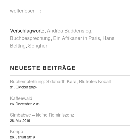
„Belting
weiterlesen
→
und
Buddensieg:
Verschlagwortet
Andrea Buddensieg
,
das
Buchbesprechung
,
Ein Afrikaner in Paris
,
Hans
Senghor-
Belting
,
Senghor
Buch“
NEUESTE BEITRÄGE
Buchempfehlung: Siddharth Kara, Blutrotes Kobalt
31. Oktober 2024
Kaffeewald
26. Dezember 2019
Simbabwe – kleine Reminiszenz
28. Mai 2019
Kongo
26. Januar 2019