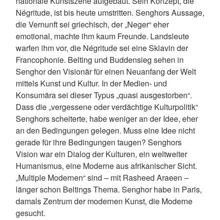
nationale Kunstszene aufgebaut. Sein Konzept, die
Négritude, ist bis heute umstritten. Senghors Aussage,
die Vernunft sei griechisch, der „Neger“ eher
emotional, machte ihm kaum Freunde. Landsleute
warfen ihm vor, die Négritude sei eine Sklavin der
Francophonie. Belting und Buddensieg sehen in
Senghor den Visionär für einen Neuanfang der Welt
mittels Kunst und Kultur. In der Medien- und
Konsumära sei dieser Typus „quasi ausgestorben“.
Dass die „vergessene oder verdächtige Kulturpolitik“
Senghors scheiterte, habe weniger an der Idee, eher
an den Bedingungen gelegen. Muss eine Idee nicht
gerade für ihre Bedingungen taugen? Senghors
Vision war ein Dialog der Kulturen, ein weltweiter
Humanismus, eine Moderne aus afrikanischer Sicht.
„Multiple Modernen“ sind – mit Rasheed Araeen –
länger schon Beltings Thema. Senghor habe in Paris,
damals Zentrum der modernen Kunst, die Moderne
gesucht.